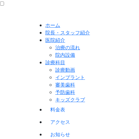
ホーム
院長・スタッフ紹介
医院紹介
治療の流れ
院内設備
診療科目
診療動画
インプラント
審美歯科
予防歯科
キッズクラブ
料金表
アクセス
お知らせ