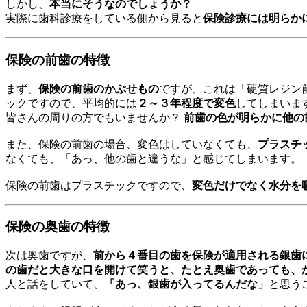
しかし、
本当にそうなのでしょうか？
実際に歯科診療をしている側から見ると
保険診療には明らか
保険の前歯の特徴
まず、
保険の前歯のかぶせもの
ですが、これは「硬質レジン
ックですので、平均的には
２～３年程度で変色
してしまいま
皆さんの周りの方でもいませんか？
前歯の色が明らかに他の
また、保険の前歯の場合、変色はしていなくても、
プラスチ
なくても、「あっ、他の歯と違うな」と感じてしまいます。
保険の前歯はプラスチックですので、
変色だけでなく水分を
保険の奥歯の特徴
次は奥歯ですが、
前から４番目の歯を保険が適用される銀歯
の歯だと大きな口を開けて笑うと、たとえ奥歯であっても、
人と話をしていて、
「あっ、銀歯が入ってるんだな」
と思う