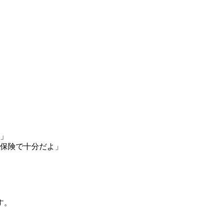
」
保険で十分だよ」
す。