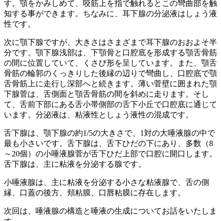
す。顎をかみしめて、咬筋上を指で触れるとこの彎曲部を触
知する事ができます。ちなみに、耳下腺の分泌液はしょう液
性です。
次に顎下腺ですが、大きさはさまざまで耳下腺のおおよそ半
分です。顎下腺浅部は、下顎骨と口腔底を形成する顎舌骨筋
の間に位置していて、くさび形を呈しています。また、顎舌
骨筋の輪郭のくっきりした後縁の辺りで彎曲し、口腔底で顎
舌骨筋上に走行し深部へと続きます。薄い菅壁に囲まれた顎
下腺菅は、舌側面と顎舌骨筋の間を斜めに走ります。そし
て、舌前下部にある舌小帯側部の舌下小丘で口腔底に通じて
います。分泌液は、粘液性としょう液性の混成です。
舌下腺は、顎下腺の約1/5の大きさで、1対の大唾液腺の中で
最も小さいです。舌下腺は、舌下ひだの下にあり、多数（8
～20個）の小唾液腺菅が舌下ひだ上部で口腔に開口します。
舌下腺は、主に粘液を分泌する腺です。
小唾液腺は、主に粘液を分泌する小さな粘液腺で、舌の側
縁、口蓋の後方、頬粘膜、口唇粘膜に存在します。
次回は、唾液腺の構造と唾液の生成についてお話をいたしま