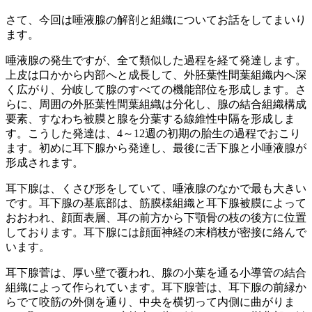
さて、今回は唾液腺の解剖と組織についてお話をしてまいり
ます。
唾液腺の発生ですが、全て類似した過程を経て発達します。
上皮は口かから内部へと成長して、外胚葉性間葉組織内へ深
く広がり、分岐して腺のすべての機能部位を形成します。さ
らに、周囲の外胚葉性間葉組織は分化し、腺の結合組織構成
要素、すなわち被膜と腺を分葉する線維性中隔を形成しま
す。こうした発達は、4～12週の初期の胎生の過程でおこり
ます。初めに耳下腺から発達し、最後に舌下腺と小唾液腺が
形成されます。
耳下腺は、くさび形をしていて、唾液腺のなかで最も大きい
です。耳下腺の基底部は、筋膜様組織と耳下腺被膜によって
おおわれ、顔面表層、耳の前方から下顎骨の枝の後方に位置
しております。耳下腺には顔面神経の末梢枝が密接に絡んで
います。
耳下腺菅は、厚い壁で覆われ、腺の小葉を通る小導管の結合
組織によって作られています。耳下腺菅は、耳下腺の前縁か
らでて咬筋の外側を通り、中央を横切って内側に曲がりま