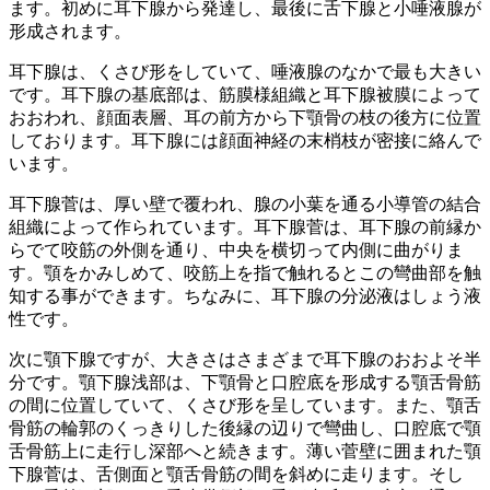
ます。初めに耳下腺から発達し、最後に舌下腺と小唾液腺が
形成されます。
耳下腺は、くさび形をしていて、唾液腺のなかで最も大きい
です。耳下腺の基底部は、筋膜様組織と耳下腺被膜によって
おおわれ、顔面表層、耳の前方から下顎骨の枝の後方に位置
しております。耳下腺には顔面神経の末梢枝が密接に絡んで
います。
耳下腺菅は、厚い壁で覆われ、腺の小葉を通る小導管の結合
組織によって作られています。耳下腺菅は、耳下腺の前縁か
らでて咬筋の外側を通り、中央を横切って内側に曲がりま
す。顎をかみしめて、咬筋上を指で触れるとこの彎曲部を触
知する事ができます。ちなみに、耳下腺の分泌液はしょう液
性です。
次に顎下腺ですが、大きさはさまざまで耳下腺のおおよそ半
分です。顎下腺浅部は、下顎骨と口腔底を形成する顎舌骨筋
の間に位置していて、くさび形を呈しています。また、顎舌
骨筋の輪郭のくっきりした後縁の辺りで彎曲し、口腔底で顎
舌骨筋上に走行し深部へと続きます。薄い菅壁に囲まれた顎
下腺菅は、舌側面と顎舌骨筋の間を斜めに走ります。そし