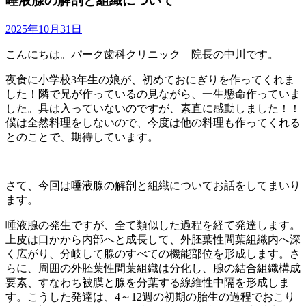
唾液腺の解剖と組織について
2025年10月31日
こんにちは。パーク歯科クリニック 院長の中川です。
夜食に小学校3年生の娘が、初めておにぎりを作ってくれま
した！隣で兄が作っているの見ながら、一生懸命作っていま
した。具は入っていないのですが、素直に感動しました！！
僕は全然料理をしないので、今度は他の料理も作ってくれる
とのことで、期待しています。
さて、今回は唾液腺の解剖と組織についてお話をしてまいり
ます。
唾液腺の発生ですが、全て類似した過程を経て発達します。
上皮は口かから内部へと成長して、外胚葉性間葉組織内へ深
く広がり、分岐して腺のすべての機能部位を形成します。さ
らに、周囲の外胚葉性間葉組織は分化し、腺の結合組織構成
要素、すなわち被膜と腺を分葉する線維性中隔を形成しま
す。こうした発達は、4～12週の初期の胎生の過程でおこり