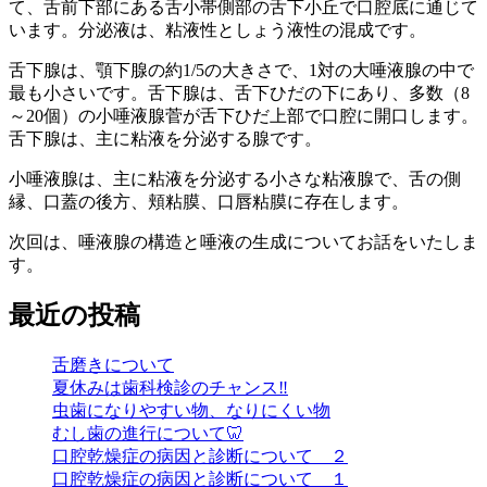
て、舌前下部にある舌小帯側部の舌下小丘で口腔底に通じて
います。分泌液は、粘液性としょう液性の混成です。
舌下腺は、顎下腺の約1/5の大きさで、1対の大唾液腺の中で
最も小さいです。舌下腺は、舌下ひだの下にあり、多数（8
～20個）の小唾液腺菅が舌下ひだ上部で口腔に開口します。
舌下腺は、主に粘液を分泌する腺です。
小唾液腺は、主に粘液を分泌する小さな粘液腺で、舌の側
縁、口蓋の後方、頬粘膜、口唇粘膜に存在します。
次回は、唾液腺の構造と唾液の生成についてお話をいたしま
す。
最近の投稿
舌磨きについて
夏休みは歯科検診のチャンス‼️
虫歯になりやすい物、なりにくい物
むし歯の進行について🦷
口腔乾燥症の病因と診断について ２
口腔乾燥症の病因と診断について １