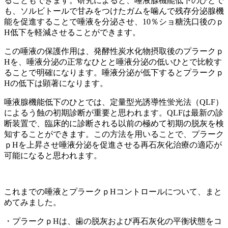
ることもできます。研究によると、唾液腺機能低下のひとで
も、ソルビトールで甘みをつけたガムを噛んで残存分泌腺機
能を促進することで唾液を分泌させ、10％ショ糖洗口後のｐ
H低下を軽減させることができます。
この唾液の保護作用は、発酵性炭水化物摂取後のプラークｐ
Hを、唾液分泌の正常なひとと唾液分泌の低いひとで比較す
ることで明確になります。唾液分泌が低下するとプラークｐ
Hの低下は顕著になります。
唾液腺機能低下のひとでは、定量型光誘導性蛍光法（QLF）
によるう蝕の初期診断が重要と思われます。QLFは最新の診
断装置で、臨床的に診断される以前の極めて初期の脱灰を検
知することができます。この方法を用いることで、プラーク
ｐHを上昇させ唾液分泌を促進させる再石灰化治療の適応が
可能になると思われます。
これまでの唾液とプラークｐHコントロールについて、まと
めてみました。
・プラークｐHは、歯の脱灰および再石灰化の平衡状態をコ