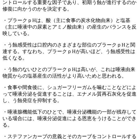
ントロールする重要な因子であり、初期う蝕が進行するのか
修復に向かうのかを決定する。
・プラークｐHは、酸（主に食事の炭水化物由来）と塩基
（主に唾液中の尿素とアミノ酸由来）の産生のバランスを反
映している。
・う蝕感受性は口腔内のさまざまな部位のプラークｐHと関
連する。すなわち、プラークｐHが高いほど、う蝕感受性は
低くなる。
・う蝕のないひとのプラークｐHは高いが、これは唾液由来
物質からの塩基産生の活性がより高いためと思われる。
・食事や間食後に、シュガーフリーガムを噛むことなどによ
って唾液分泌を促進することは、エナメル質再石灰化を促進
し、う蝕発症を抑制する。
・唾液腺機能低下のひとで、唾液分泌機能の一部が残存して
いる場合には、唾液分泌促進による恩恵をうけることができ
る。
・ステファンカーブの意義とそのカーブをコントロールする